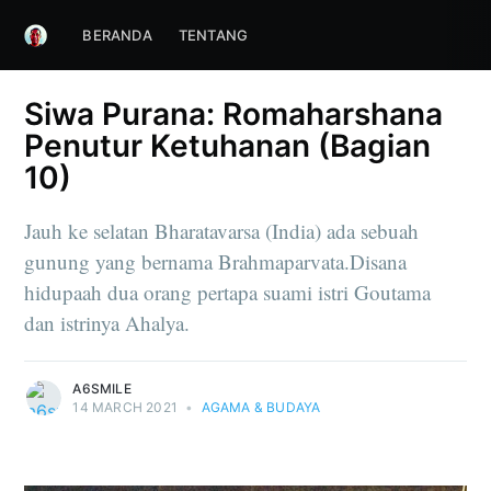
BERANDA
TENTANG
Siwa Purana: Romaharshana
Penutur Ketuhanan (Bagian
10)
Jauh ke selatan Bharatavarsa (India) ada sebuah
gunung yang bernama Brahmaparvata.Disana
hidupaah dua orang pertapa suami istri Goutama
dan istrinya Ahalya.
A6SMILE
14 MARCH 2021
•
AGAMA & BUDAYA