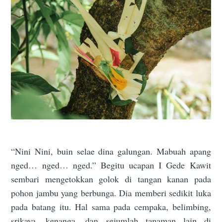
“Nini Nini, buin selae dina galungan. Mabuah apang
nged… nged… nged.” Begitu ucapan I Gede Kawit
sembari mengetokkan golok di tangan kanan pada
pohon jambu yang berbunga. Dia memberi sedikit luka
pada batang itu. Hal sama pada cempaka, belimbing,
srikaya, kenanga, dan sejumlah tanaman lain di